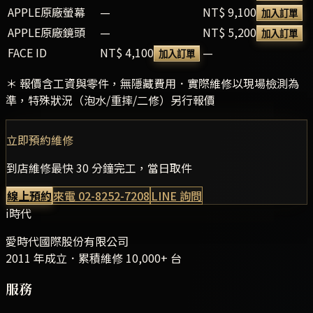
APPLE原廠螢幕
—
NT$ 9,100
加入訂單
APPLE原廠鏡頭
—
NT$ 5,200
加入訂單
FACE ID
NT$ 4,100
—
加入訂單
＊ 報價含工資與零件，無隱藏費用．實際維修以現場檢測為
準，特殊狀況（泡水/重摔/二修）另行報價
立即預約維修
到店維修最快 30 分鐘完工，當日取件
線上預約
來電
02-8252-7208
LINE 詢問
i時代
愛時代國際股份有限公司
2011 年成立．累積維修
10,000+
台
服務