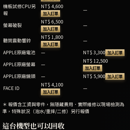
機板試修CPU另
NT$ 4,600
—
報
加入訂單
NT$ 6,500
螢幕破裂
—
加入訂單
NT$ 1,800
聽筒震動響鈴
—
加入訂單
APPLE原廠電池
—
NT$ 3,300
加入訂單
NT$ 12,500
APPLE原廠螢幕
—
加入訂單
APPLE原廠鏡頭
—
NT$ 5,900
加入訂單
NT$ 4,100
FACE ID
—
加入訂單
＊ 報價含工資與零件，無隱藏費用．實際維修以現場檢測為
準，特殊狀況（泡水/重摔/二修）另行報價
這台機型也可以回收