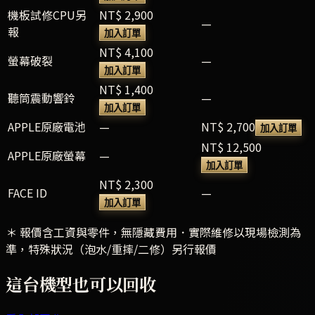
機板試修CPU另
NT$ 2,900
—
報
加入訂單
NT$ 4,100
螢幕破裂
—
加入訂單
NT$ 1,400
聽筒震動響鈴
—
加入訂單
APPLE原廠電池
—
NT$ 2,700
加入訂單
NT$ 12,500
APPLE原廠螢幕
—
加入訂單
NT$ 2,300
FACE ID
—
加入訂單
＊ 報價含工資與零件，無隱藏費用．實際維修以現場檢測為
準，特殊狀況（泡水/重摔/二修）另行報價
這台機型也可以回收