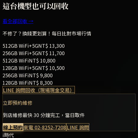
這台機型也可以回收
看全部回收 →
不修了？換錢更划算！每日比對市場行情
512GB
WiFi+5G
NT$
13,300
256GB
WiFi+5G
NT$
11,700
512GB
WiFi
NT$
10,800
128GB
WiFi+5G
NT$
10,500
256GB
WiFi
NT$
9,800
128GB
WiFi
NT$
8,300
LINE 詢問回收（現場現金交易）
立即預約維修
到店維修最快 30 分鐘完工，當日取件
線上預約
來電
02-8252-7208
LINE 詢問
i時代