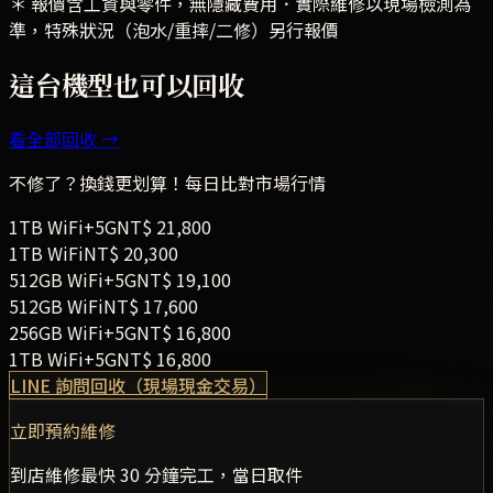
＊ 報價含工資與零件，無隱藏費用．實際維修以現場檢測為
準，特殊狀況（泡水/重摔/二修）另行報價
這台機型也可以回收
看全部回收 →
不修了？換錢更划算！每日比對市場行情
1TB
WiFi+5G
NT$
21,800
1TB
WiFi
NT$
20,300
512GB
WiFi+5G
NT$
19,100
512GB
WiFi
NT$
17,600
256GB
WiFi+5G
NT$
16,800
1TB
WiFi+5G
NT$
16,800
LINE 詢問回收（現場現金交易）
立即預約維修
到店維修最快 30 分鐘完工，當日取件