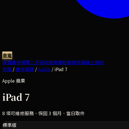
來電
商城
維修報價
二手回收
維修課程
維修知識
線上預約
首頁
/
維修報價
/
Apple
/
iPad 7
Apple
蘋果
iPad 7
8
項可維修服務．保固 3 個月．當日取件
標準版