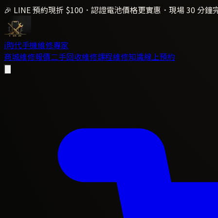
🎉 LINE 預約現折 $100．認證電池價格更實惠．現場 30 分鐘
i時代
手機維修專家
商城
維修報價
二手回收
維修課程
維修知識
線上預約