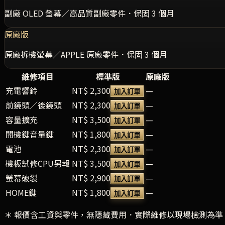
副廠 OLED 螢幕／高品質副廠零件．保固 3 個月
原廠版
原廠拆機螢幕／APPLE 原廠零件．保固 3 個月
維修項目
標準版
原廠版
充電響鈴
NT$ 2,300
—
加入訂單
前鏡頭／後鏡頭
NT$ 2,300
—
加入訂單
容量擴充
NT$ 3,500
—
加入訂單
開機鍵音量鍵
NT$ 1,800
—
加入訂單
電池
NT$ 2,300
—
加入訂單
機板試修CPU另報
NT$ 3,500
—
加入訂單
螢幕破裂
NT$ 2,900
—
加入訂單
HOME鍵
NT$ 1,800
—
加入訂單
＊ 報價含工資與零件，無隱藏費用．實際維修以現場檢測為準