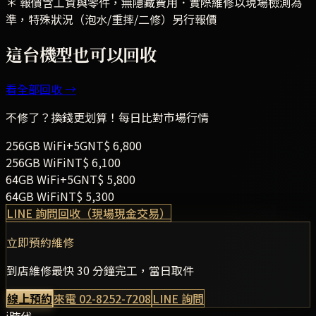
＊ 報價含工資與零件，無隱藏費用．實際維修以現場檢測為
準，特殊狀況（泡水/重摔/二修）另行報價
這台機型也可以回收
看全部回收 →
不修了？換錢更划算！每日比對市場行情
256GB
WiFi+5G
NT$
6,800
256GB
WiFi
NT$
6,100
64GB
WiFi+5G
NT$
5,800
64GB
WiFi
NT$
5,300
LINE 詢問回收（現場現金交易）
立即預約維修
到店維修最快 30 分鐘完工，當日取件
線上預約
來電
02-8252-7208
LINE 詢問
i時代