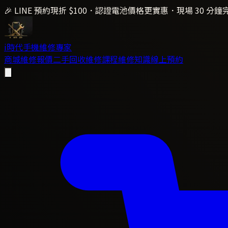
🎉 LINE 預約現折 $100．認證電池價格更實惠．現場 30 分鐘
i時代
手機維修專家
商城
維修報價
二手回收
維修課程
維修知識
線上預約