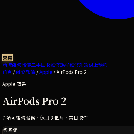
來電
商城
維修報價
二手回收
維修課程
維修知識
線上預約
首頁
/
維修報價
/
Apple
/
AirPods Pro 2
Apple
蘋果
AirPods Pro 2
7
項可維修服務．保固 3 個月．當日取件
標準版