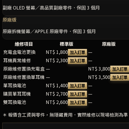
副廠 OLED 螢幕／高品質副廠零件．保固 3 個月
原廠版
原廠拆機螢幕／APPLE 原廠零件．保固 3 個月
維修項目
標準版
原廠版
充電盒電池更換
NT$ 1,800
—
加入訂單
耳機異常維修
NT$ 2,300
—
加入訂單
原廠維修置換充電盒
—
NT$ 3,800
加入訂單
原廠維修置換單耳機
—
NT$ 3,500
加入訂單
單耳換電池
NT$ 1,400
—
加入訂單
購買單耳耳機
NT$ 2,700
—
加入訂單
雙耳換電池
NT$ 2,600
—
加入訂單
＊ 報價含工資與零件，無隱藏費用．實際維修以現場檢測為準