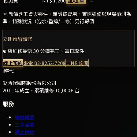
檢測費
NT$ 1,200
—
加入訂單
＊ 報價含工資與零件，無隱藏費用．實際維修以現場檢測為
準，特殊狀況（泡水/重摔/二修）另行報價
立即預約維修
到店維修最快 30 分鐘完工，當日取件
線上預約
來電
02-8252-7208
LINE 詢問
i時代
愛時代國際股份有限公司
2011 年成立．累積維修
10,000+
台
服務
維修報價
二手回收
線上預約