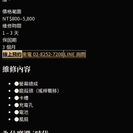
價格範圍
NT$800–5,800
維修時間
1 – 3 天
保固期
3 個月
線上預約
來電
02-8252-7208
LINE 詢問
維修內容
●
螢幕總成
●
磨菇頭（搖桿飄移）
●
卡槽
●
充電孔
●
電池
●
風扇