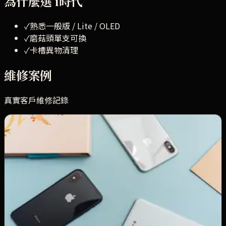
為什麼選 i時代
✓
熟悉一般版 / Lite / OLED
✓
磨菇頭單支可換
✓
卡槽異物清理
維修案例
真實客戶維修記錄
維修前
維修後
Switch OLED 搖桿飄移，當天解決
Nintendo Switch OLED
．
中和 李小姐
問題：
玩遊戲時角色亂動，左 Joy-Con 磨菇頭飄移嚴重
解法：
更換左 Joy-Con 磨菇頭組件