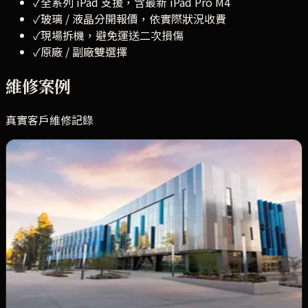
✓
全系列 iPad 支援，含最新 iPad Pro M4
✓
玻璃 / 液晶分開報價，依實際狀況收費
✓
現場拆機，避免運送二次損傷
✓
原廠 / 副廠雙選擇
維修案例
真實客戶維修記錄
維修前
維修後
iPad Pro 11 吋玻璃破裂，原廠級換修
iPad Pro 11 吋（M2）256GB WiFi
．
新埔 王先生
問題：
車內被重物壓到，玻璃外層整片裂開但顯示正常
解法：
全貼合螢幕總成更換，原廠級 ProMotion 規格
⏱
2 小時
★★★★★