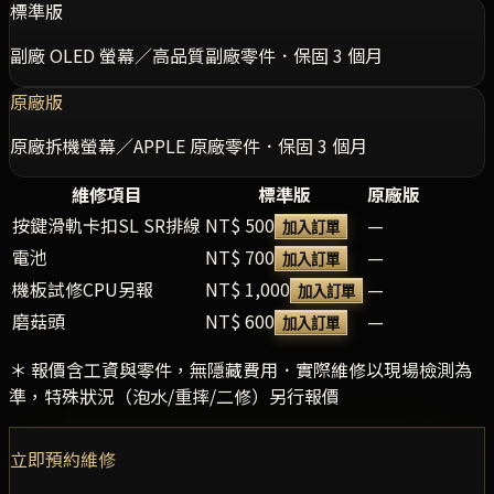
標準版
副廠 OLED 螢幕／高品質副廠零件．保固 3 個月
原廠版
原廠拆機螢幕／APPLE 原廠零件．保固 3 個月
維修項目
標準版
原廠版
按鍵滑軌卡扣SL SR排線
NT$ 500
—
加入訂單
電池
NT$ 700
—
加入訂單
機板試修CPU另報
NT$ 1,000
—
加入訂單
磨菇頭
NT$ 600
—
加入訂單
＊ 報價含工資與零件，無隱藏費用．實際維修以現場檢測為
準，特殊狀況（泡水/重摔/二修）另行報價
立即預約維修