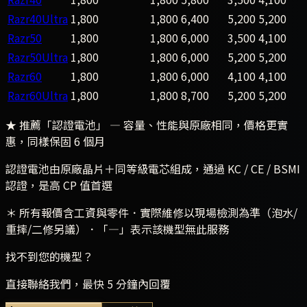
Razr40Ultra
1,800
1,800
6,400
5,200
5,200
Razr50
1,800
1,800
6,000
3,500
4,100
Razr50Ultra
1,800
1,800
6,000
5,200
5,200
Razr60
1,800
1,800
6,000
4,100
4,100
Razr60Ultra
1,800
1,800
8,700
5,200
5,200
★ 推薦「認證電池」
— 容量、性能與原廠相同，價格更實
惠，同樣保固 6 個月
認證電池由原廠晶片＋同等級電芯組成，通過 KC / CE / BSMI
認證，是高 CP 值首選
＊ 所有報價含工資與零件．實際維修以現場檢測為準（泡水/
重摔/二修另議）．「—」表示該機型無此服務
找不到您的機型？
直接聯絡我們，最快 5 分鐘內回覆