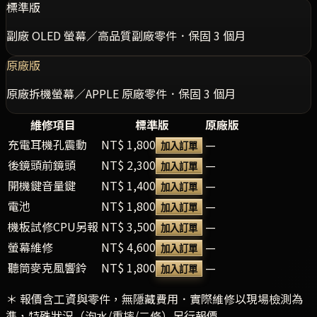
標準版
副廠 OLED 螢幕／高品質副廠零件．保固 3 個月
原廠版
原廠拆機螢幕／APPLE 原廠零件．保固 3 個月
維修項目
標準版
原廠版
充電耳機孔震動
NT$ 1,800
—
加入訂單
後鏡頭前鏡頭
NT$ 2,300
—
加入訂單
開機鍵音量鍵
NT$ 1,400
—
加入訂單
電池
NT$ 1,800
—
加入訂單
機板試修CPU另報
NT$ 3,500
—
加入訂單
螢幕維修
NT$ 4,600
—
加入訂單
聽筒麥克風響鈴
NT$ 1,800
—
加入訂單
＊ 報價含工資與零件，無隱藏費用．實際維修以現場檢測為
準，特殊狀況（泡水/重摔/二修）另行報價