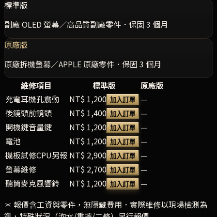
標準版
副廠 OLED 螢幕／高品質副廠零件．保固 3 個月
原廠版
原廠拆機螢幕／APPLE 原廠零件．保固 3 個月
維修項目
標準版
原廠版
充電耳機孔震動
NT$ 1,200
—
加入訂單
後鏡頭前鏡頭
NT$ 1,400
—
加入訂單
開機鍵音量鍵
NT$ 1,200
—
加入訂單
電池
NT$ 1,200
—
加入訂單
機板試修CPU另報
NT$ 2,900
—
加入訂單
螢幕維修
NT$ 2,700
—
加入訂單
聽筒麥克風響鈴
NT$ 1,200
—
加入訂單
＊ 報價含工資與零件，無隱藏費用．實際維修以現場檢測為
準，特殊狀況（泡水/重摔/二修）另行報價