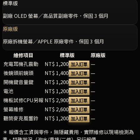
標準版
副廠 OLED 螢幕／高品質副廠零件．保固 3 個月
原廠版
原廠拆機螢幕／APPLE 原廠零件．保固 3 個月
維修項目
標準版
原廠版
充電耳機孔震動
NT$ 1,200
—
加入訂單
後鏡頭前鏡頭
NT$ 1,400
—
加入訂單
開機鍵音量鍵
NT$ 1,200
—
加入訂單
電池
NT$ 1,200
—
加入訂單
機板試修CPU另報
NT$ 2,900
—
加入訂單
螢幕維修
NT$ 2,600
—
加入訂單
聽筒麥克風響鈴
NT$ 1,200
—
加入訂單
＊ 報價含工資與零件，無隱藏費用．實際維修以現場檢測為
準，特殊狀況（泡水/重摔/二修）另行報價