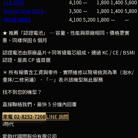
V15 SV47
4,100
—
1,800
1,400
5,600
Digital Slim SV18
3,500
—
1,800
1,400
5,800
HD01-HD12
4,100
5,200
1,800
—
—
★ 推薦「認證電池」
— 容量、性能與原廠相同，價格更實
惠，同樣保固 6 個月
認證電池由原廠晶片＋同等級電芯組成，通過 KC / CE / BSMI
認證，是高 CP 值首選
＊ 所有報價含工資與零件．實際維修以現場檢測為準（泡水/
重摔/二修另議）．「—」表示該機型無此服務
找不到您的機型？
直接聯絡我們，最快 5 分鐘內回覆
來電
02-8252-7208
LINE 詢問
i時代
愛時代國際股份有限公司