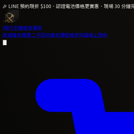
🎉 LINE 預約現折 $100．認證電池價格更實惠．現場 30 分鐘
i時代
手機維修專家
商城
維修報價
二手回收
維修課程
維修知識
線上預約