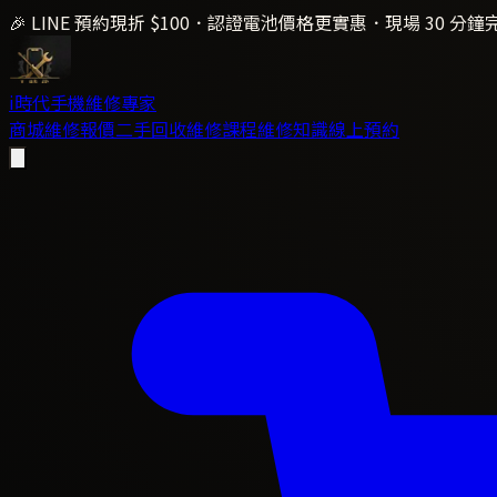
🎉 LINE 預約現折 $100．認證電池價格更實惠．現場 30 分鐘
i時代
手機維修專家
商城
維修報價
二手回收
維修課程
維修知識
線上預約