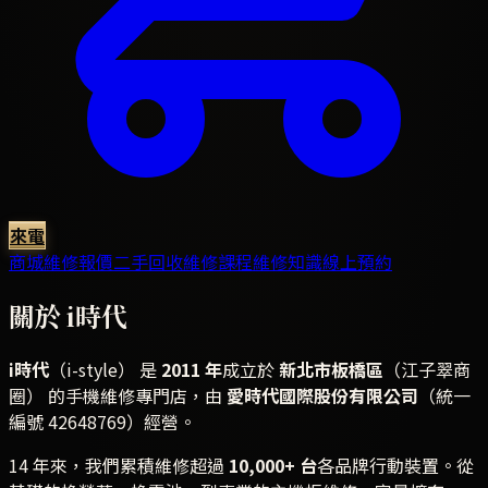
來電
商城
維修報價
二手回收
維修課程
維修知識
線上預約
關於
i時代
i時代
（i-style） 是
2011 年
成立於
新北市板橋區
（江子翠商
圈） 的手機維修專門店，由
愛時代國際股份有限公司
（統一
編號 42648769）經營。
14 年來，我們累積維修超過
10,000+
台
各品牌行動裝置。從